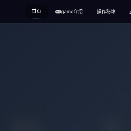
首页
game介绍
操作秘籍