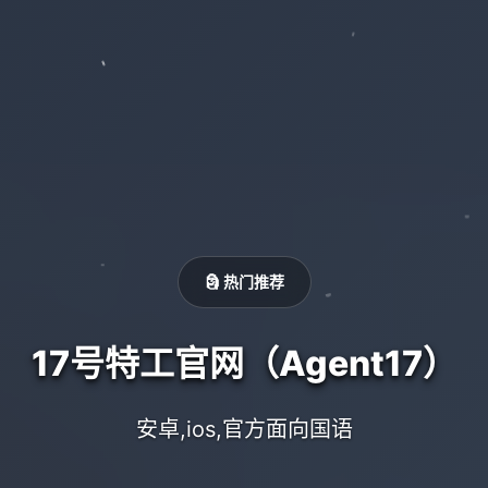
🗿 热门推荐
17号特工官网（Agent17）
安卓,ios,官方面向国语